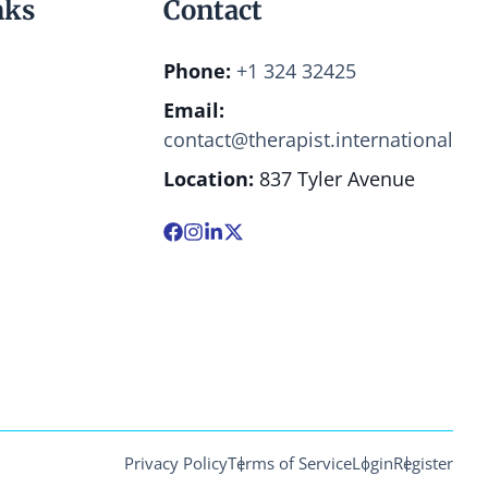
nks
Contact
Phone:
+1 324 32425
Email:
contact@therapist.international
Location:
837 Tyler Avenue
Privacy Policy
Terms of Service
Login
Register