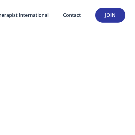
herapist International
Contact
JOIN