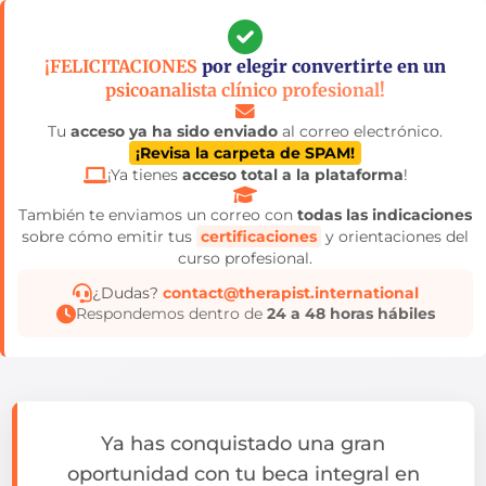
Pular
para
¡FELICITACIONES
por elegir convertirte en un
o
psicoanalista clínico profesional!
conteúdo
Tu
acceso ya ha sido enviado
al correo electrónico.
¡Revisa la carpeta de SPAM!
¡Ya tienes
acceso total a la plataforma
!
También te enviamos un correo con
todas las indicaciones
sobre cómo emitir tus
certificaciones
y orientaciones del
curso profesional.
¿Dudas?
contact@therapist.international
Respondemos dentro de
24 a 48 horas hábiles
Ya has conquistado una gran
oportunidad con tu beca integral en