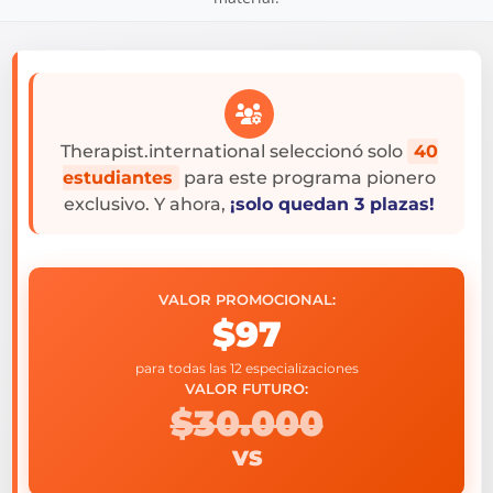
Therapist.international seleccionó solo
40
estudiantes
para este programa pionero
exclusivo. Y ahora,
¡solo quedan 3 plazas!
VALOR PROMOCIONAL:
$97
para todas las 12 especializaciones
VALOR FUTURO:
$30.000
VS